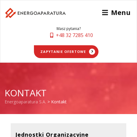
Menu
Masz pytania?
+48 32 7285 410
ZAPYTANIE OFERTOWE
KONTAKT
Energoaparatura S.A.
>
Kontakt
Jednostki Organizacyjne