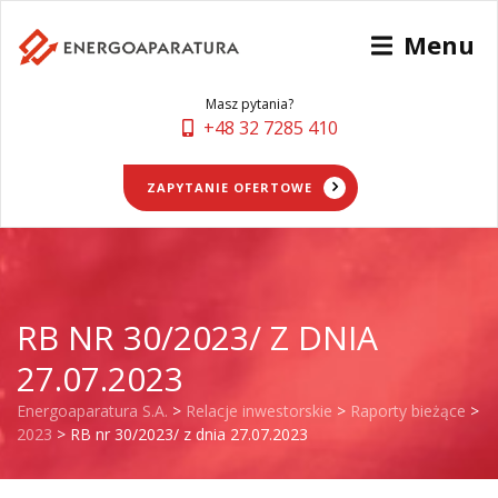
Menu
Masz pytania?
+48 32 7285 410
ZAPYTANIE OFERTOWE
RB NR 30/2023/ Z DNIA
27.07.2023
Energoaparatura S.A.
>
Relacje inwestorskie
>
Raporty bieżące
>
2023
>
RB nr 30/2023/ z dnia 27.07.2023