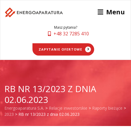
Menu
Masz pytania?
+48 32 7285 410
ZAPYTANIE OFERTOWE
RB NR 13/2023 Z DNIA
02.06.2023
Energoaparatura S.A.
>
Relacje inwestorskie
>
Raporty bieżące
>
2023
>
RB nr 13/2023 z dnia 02.06.2023