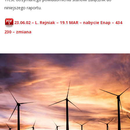
niniejszego raportu.
23.06.02 – L. Rejniak – 19.1 MAR – nabycie Enap – 434
230 – zmiana