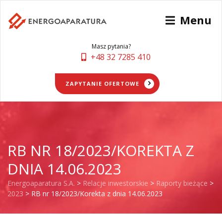
Menu
Masz pytania?
+48 32 7285 410
ZAPYTANIE OFERTOWE
RB NR 18/2023/KOREKTA Z
DNIA 14.06.2023
Energoaparatura S.A.
>
Relacje inwestorskie
>
Raporty bieżące
>
2023
>
RB nr 18/2023/Korekta z dnia 14.06.2023