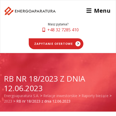
Menu
Masz pytania?
+48 32 7285 410
ZAPYTANIE OFERTOWE
RB NR 18/2023 Z DNIA
12.06.2023
Energoaparatura S.A.
>
Relacje inwestorskie
>
Raporty bieżące
>
2023
>
RB nr 18/2023 z dnia 12.06.2023