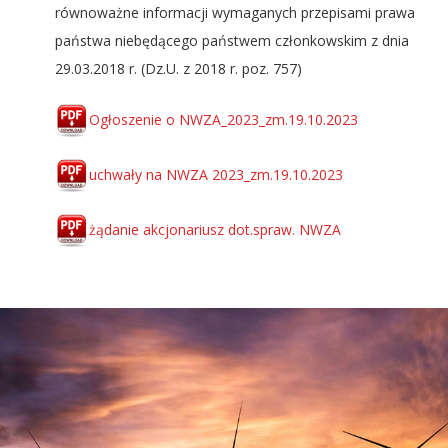
równoważne informacji wymaganych przepisami prawa
państwa niebędącego państwem członkowskim z dnia
29.03.2018 r. (Dz.U. z 2018 r. poz. 757)
Ogłoszenie o NWZA_2023_zm.19.10.2023
uchwały na NWZA 2023_zm.19.10.2023
żądanie akcjonariusz dot.spraw. NWZA