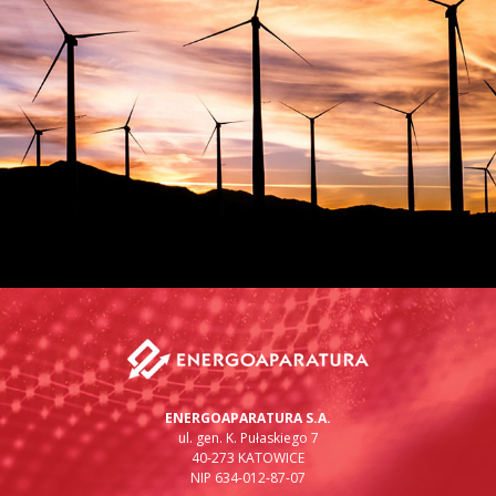
ENERGOAPARATURA S.A.
ul. gen. K. Pułaskiego 7
40-273 KATOWICE
NIP 634-012-87-07