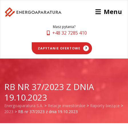
Menu
Masz pytania?
+48 32 7285 410
ZAPYTANIE OFERTOWE
RB NR 37/2023 Z DNIA
19.10.2023
Energoaparatura S.A.
>
Relacje inwestorskie
>
Raporty bieżące
>
2023
>
RB nr 37/2023 z dnia 19.10.2023