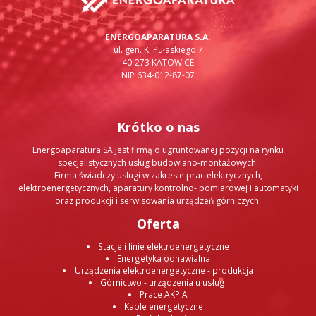
ENERGOAPARATURA S.A.
ul. gen. K. Pułaskiego 7
40-273 KATOWICE
NIP 634-012-87-07
Krótko o nas
Energoaparatura SA jest firmą o ugruntowanej pozycji na rynku
specjalistycznych usług budowlano-montażowych.
Firma świadczy usługi w zakresie prac elektrycznych,
elektroenergetycznych, aparatury kontrolno- pomiarowej i automatyki
oraz produkcji i serwisowania urządzeń górniczych.
Oferta
Stacje i linie elektroenergetyczne
Energetyka odnawialna
Urządzenia elektroenergetyczne - produkcja
Górnictwo - urządzenia u usługi
Prace AKPiA
Kable energetyczne