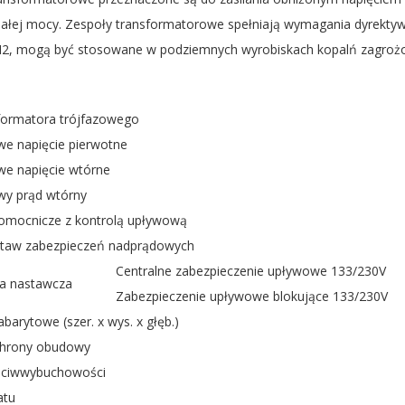
małej mocy. Zespoły transformatorowe spełniają wymagania dyrektywy
 M2, mogą być stosowane w podziemnych wyrobiskach kopalń zagro
formatora trójfazowego
e napięcie pierwotne
e napięcie wtórne
y prąd wtórny
pomocnicze z kontrolą upływową
staw zabezpieczeń nadprądowych
Centralne zabezpieczenie upływowe 133/230V
ja nastawcza
Zabezpieczenie upływowe blokujące 133/230V
barytowe (szer. x wys. x głęb.)
chrony obudowy
eciwwybuchowości
atu