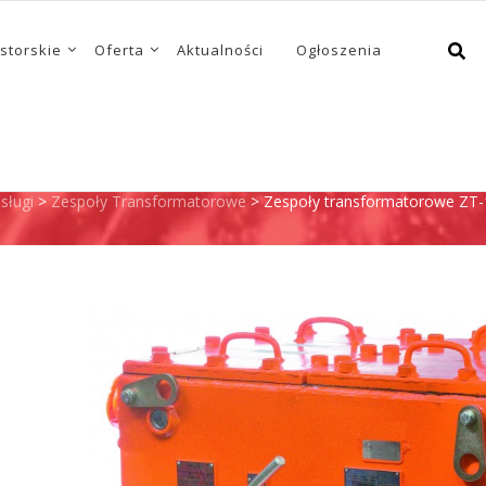
storskie
Oferta
Aktualności
Ogłoszenia
ORMATOROWE ZT-110/
sługi
>
Zespoły Transformatorowe
>
Zespoły transformatorowe ZT-