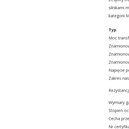
silnikami 
kategorii
Typ
Moc trans
Znamionow
Znamionow
Znamionow
Napięcie 
Zakres na
Rezystanc
Wymiary ga
Stopień o
Cecha prz
Nr certyfik