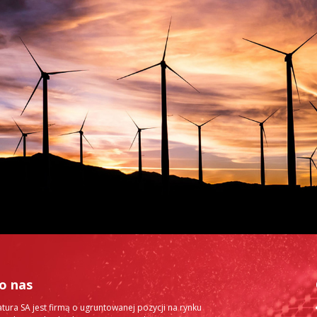
o nas
ura SA jest firmą o ugruntowanej pozycji na rynku