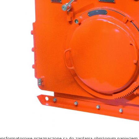
ansformatorowe przeznaczone są do zasilania obniżonym napięciem