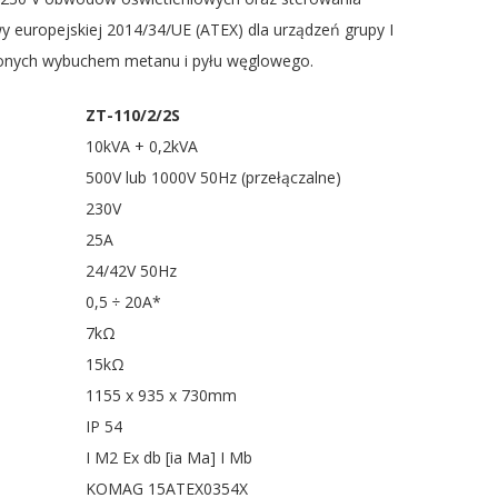
 europejskiej 2014/34/UE (ATEX) dla urządzeń grupy I
żonych wybuchem metanu i pyłu węglowego.
ZT-110/2/2S
10kVA + 0,2kVA
500V lub 1000V 50Hz (przełączalne)
230V
25A
24/42V 50Hz
0,5 ÷ 20A*
7kΩ
15kΩ
1155 x 935 x 730mm
IP 54
I M2 Ex db [ia Ma] I Mb
KOMAG 15ATEX0354X