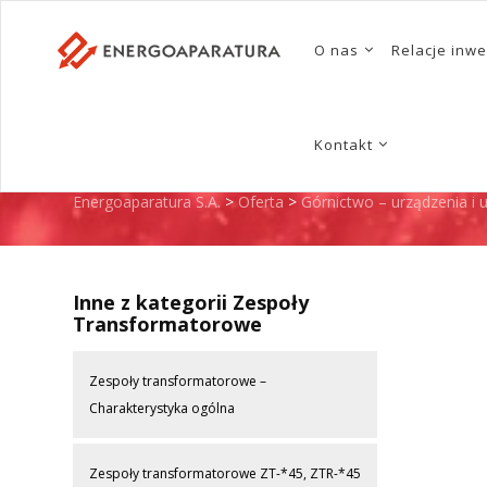
O nas
Relacje inwe
ZESPOŁY TRANSF
Kontakt
Energoaparatura S.A.
>
Oferta
>
Górnictwo – urządzenia i u
Inne z kategorii Zespoły
Transformatorowe
Zespoły transformatorowe –
Charakterystyka ogólna
Zespoły transformatorowe ZT-*45, ZTR-*45